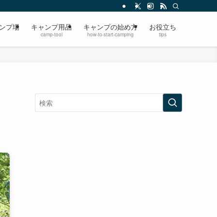
ンプ場
キャンプ用品
キャンプの始め方
お役立ち
camp-tool
how-to-start-camping
tips