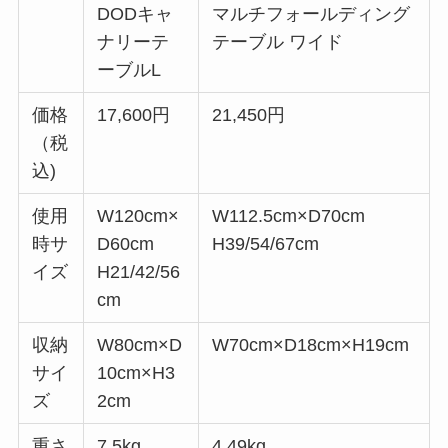
DODキャ
マルチフォールディング
ナリーテ
テーブル ワイド
ーブルL
価格
17,600円
21,450円
（税
込)
使用
W120cm×
W112.5cm×D70cm
時サ
D60cm
H39/54/67cm
イズ
H21/42/56
cm
収納
W80cm×D
W70cm×D18cm×H19cm
サイ
10cm×H3
ズ
2cm
重さ
7.5kg
4.49kg