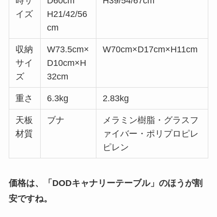
時サ
D60cm
H39/54/67cm
イズ
H21/42/56
cm
収納
W73.5cm×
W70cm×D17cm×H11cm
サイ
D10cm×H
ズ
32cm
重さ
6.3kg
2.83kg
天板
ブナ
メラミン樹脂・グラスフ
材質
ァイバー・ポリプロピレ
ピレン
価格は、「DODキャナリーテーブル」のほうが割
安ですね。