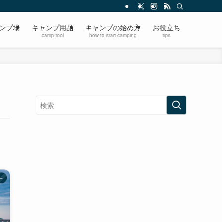
ンプ場
キャンプ用品
キャンプの始め方
お役立ち
camp-tool
how-to-start-camping
tips
ー