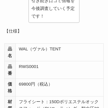
引き続き口コミ情報を
今後調査していく予定
です！
【仕様】
品
WAL（ヴァル）TENT
名
品
RWS0001
番
価
69800円（税込）
格
材
フライシート：150Dポリエステルオック