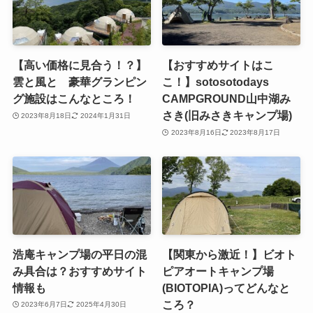
【高い価格に見合う！？】
【おすすめサイトはこ
雲と風と 豪華グランピン
こ！】sotosotodays
グ施設はこんなところ！
CAMPGROUND山中湖み
さき(旧みさきキャンプ場)
2023年8月18日
2024年1月31日
2023年8月16日
2023年8月17日
浩庵キャンプ場の平日の混
【関東から激近！】ビオト
み具合は？おすすめサイト
ピアオートキャンプ場
情報も
(BIOTOPIA)ってどんなと
ころ？
2023年6月7日
2025年4月30日