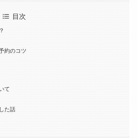
目次
？
予約のコツ
いて
した話