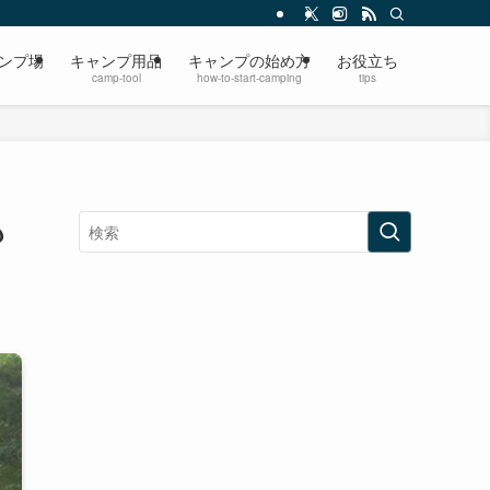
ンプ場
キャンプ用品
キャンプの始め方
お役立ち
camp-tool
how-to-start-camping
tips
も