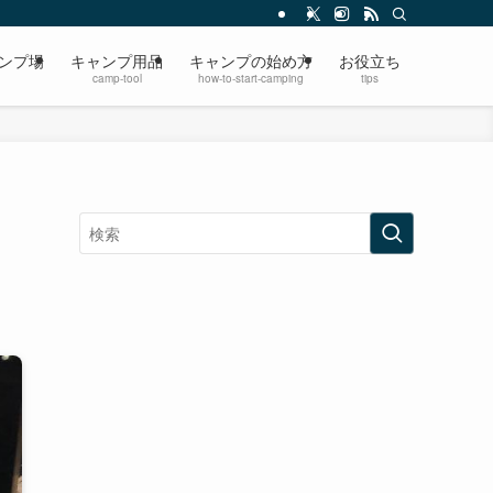
ンプ場
キャンプ用品
キャンプの始め方
お役立ち
camp-tool
how-to-start-camping
tips