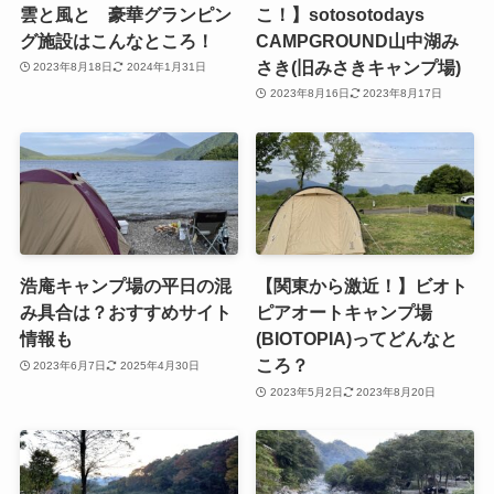
雲と風と 豪華グランピン
こ！】sotosotodays
グ施設はこんなところ！
CAMPGROUND山中湖み
さき(旧みさきキャンプ場)
2023年8月18日
2024年1月31日
2023年8月16日
2023年8月17日
浩庵キャンプ場の平日の混
【関東から激近！】ビオト
み具合は？おすすめサイト
ピアオートキャンプ場
情報も
(BIOTOPIA)ってどんなと
ころ？
2023年6月7日
2025年4月30日
2023年5月2日
2023年8月20日